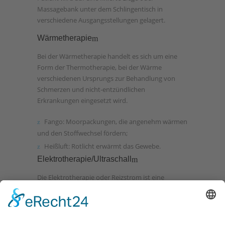
Massagebank unter dem Schlingentisch in
verschiedene Ausgangsstellungen gelagert.
Wärmetherapie
Bei der Wärmetherapie handelt es sich um eine
Form der Thermotherapie, bei der Wärme
verschiedenen Ursprungs zur Behandlung von
Schmerzen und nicht-entzündlichen
Erkrankungen eingesetzt wird.
Fango: Moorpackungen, die angenehm wärmen
und den Stoffwechsel fördern;
Heißluft: Rotlicht erwärmt das Gewebe.
Elektrotherapie/Ultraschall
Die Elektrotherapie oder Reizstrom ist eine
Schmerzbehandlung, die niederfrequenten Strom
einsetzt. Sie findet Anwendung bei akuten und
chronischen Schmerzen und degenerativen
Erkrankungen des Bewegungsapparates.